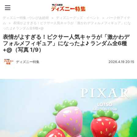
ディズニー特集 -ウレぴあ
ディズニー特集 -ウレぴあ総研
>
ディズニーグッズ・イベント
>
パーク外アイテ
ム
>
表情がよすぎる！ピクサー人気キャラが「激かわデフォルメフィギュア」にな
ったよ♪ ランダム全6種+@
表情がよすぎる！ピクサー人気キャラが「激かわデ
フォルメフィギュア」になったよ♪ ランダム全6種
+@（写真 1/9）
ディズニー特集
2026.4.19 20:15