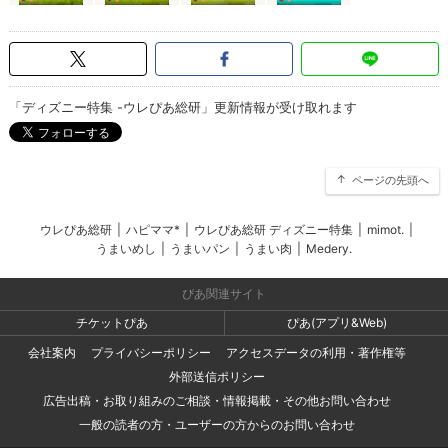
「ディズニー特集 -ウレぴあ総研」更新情報が受け取れます
ページの先頭へ
ウレぴあ総研
|
ハピママ*
|
ウレぴあ総研 ディズニー特集
|
mimot.
|
うまいめし
|
うまいパン
|
うまい肉
|
Medery.
ぴあ関連サイト
チケットぴあ
ぴあ(アプリ&Web)
会社案内
プライバシーポリシー
アクセスデータの利用・著作権等
外部送信ポリシー
広告出稿・お取り組みのご相談・情報掲載・その他お問い合わせ
一般の読者の方・ユーザーの方からのお問い合わせ