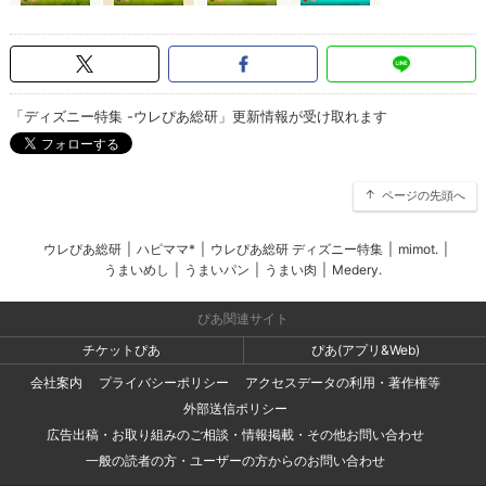
「ディズニー特集 -ウレぴあ総研」更新情報が受け取れます
ページの先頭へ
ウレぴあ総研
|
ハピママ*
|
ウレぴあ総研 ディズニー特集
|
mimot.
|
うまいめし
|
うまいパン
|
うまい肉
|
Medery.
ぴあ関連サイト
チケットぴあ
ぴあ(アプリ&Web)
会社案内
プライバシーポリシー
アクセスデータの利用・著作権等
外部送信ポリシー
広告出稿・お取り組みのご相談・情報掲載・その他お問い合わせ
一般の読者の方・ユーザーの方からのお問い合わせ