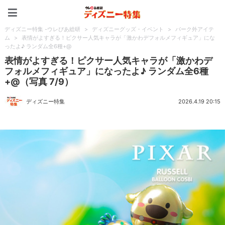
ディズニー特集 -ウレぴあ
ディズニー特集 -ウレぴあ総研
>
ディズニーグッズ・イベント
>
パーク外アイテ
ム
>
表情がよすぎる！ピクサー人気キャラが「激かわデフォルメフィギュア」にな
ったよ♪ ランダム全6種+@
表情がよすぎる！ピクサー人気キャラが「激かわデ
フォルメフィギュア」になったよ♪ ランダム全6種
+@（写真 7/9）
ディズニー特集
2026.4.19 20:15