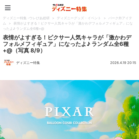
ディズニー特集 -ウレぴあ
ディズニー特集 -ウレぴあ総研
>
ディズニーグッズ・イベント
>
パーク外アイテ
ム
>
表情がよすぎる！ピクサー人気キャラが「激かわデフォルメフィギュア」にな
ったよ♪ ランダム全6種+@
表情がよすぎる！ピクサー人気キャラが「激かわデ
フォルメフィギュア」になったよ♪ ランダム全6種
+@（写真 8/9）
ディズニー特集
2026.4.19 20:15