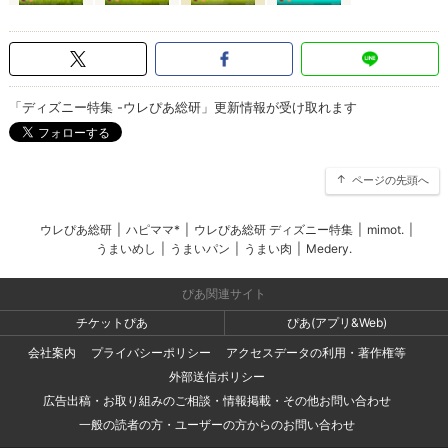
「ディズニー特集 -ウレぴあ総研」更新情報が受け取れます
ページの先頭へ
ウレぴあ総研
|
ハピママ*
|
ウレぴあ総研 ディズニー特集
|
mimot.
|
うまいめし
|
うまいパン
|
うまい肉
|
Medery.
ぴあ関連サイト
チケットぴあ
ぴあ(アプリ&Web)
会社案内
プライバシーポリシー
アクセスデータの利用・著作権等
外部送信ポリシー
広告出稿・お取り組みのご相談・情報掲載・その他お問い合わせ
一般の読者の方・ユーザーの方からのお問い合わせ