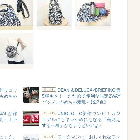
作リュッ
DEAN & DELUCA×BRIEFING第
おしゃれ
もめちゃ
5弾キタ！「たためて便利な限定2WAY
）
バッグ」がめちゃ素敵♪【全2色】
JALが作
UNIQLO : C新作ワンピ！カジ
おしゃれ
能！上下
ュアルにもキレイめにもなる「高見え
する一着」がちょうどいいよ♪
ュック、
ワークマンの「おしゃれなワン
おしゃれ