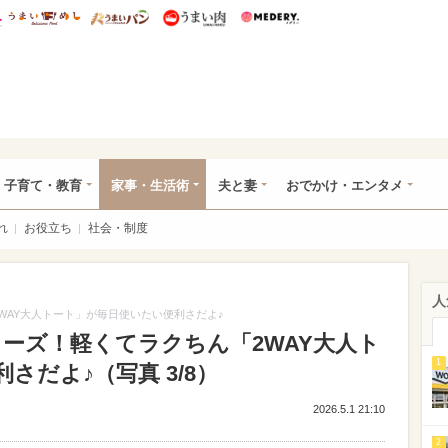
総研 ディズニー特集
mimot.
うまいめし
うまいパン
うまい肉
Medery.
ママ*
子育て・教育
家事・生活術
夫と妻
おでかけ・エンタメ
れ
お役立ち
社会・制度
人
2WAY大人トート」が毎日使いたい便利さだよ♪
シリーズ！軽くてラクちん「2WAY大人ト
1
さだよ♪（写真 3/8）
2026.5.1 21:10
2