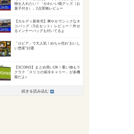
物を入れたい！「かわいい猫グッズ（お
菓子付き）」2点実物レビュー
【カルディ新発売】爽やかでシックなネ
コバッグ（5点セット）レビュー！外せ
るインナーバッグも付いてるよ
「ロピア」で大人気！めちゃ売れ“おいし
い惣菜”10選
【3COINS】まとめ買いOK！重い物もラ
クラク「スリコの保冷キャリー」が多機
能だよ♪
続きを読み込む
>