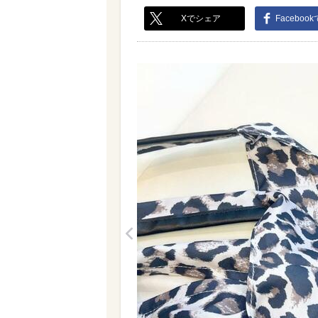
Xでシェア
Faceboo
<