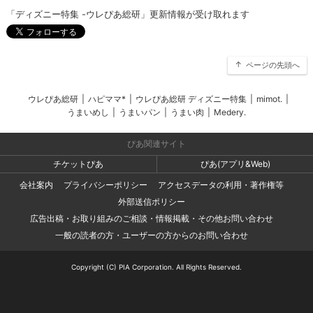
「ディズニー特集 -ウレぴあ総研」更新情報が受け取れます
ページの先頭へ
ウレぴあ総研
|
ハピママ*
|
ウレぴあ総研 ディズニー特集
|
mimot.
|
うまいめし
|
うまいパン
|
うまい肉
|
Medery.
ぴあ関連サイト
チケットぴあ
ぴあ(アプリ&Web)
会社案内
プライバシーポリシー
アクセスデータの利用・著作権等
外部送信ポリシー
広告出稿・お取り組みのご相談・情報掲載・その他お問い合わせ
一般の読者の方・ユーザーの方からのお問い合わせ
Copyright (C) PIA Corporation. All Rights Reserved.