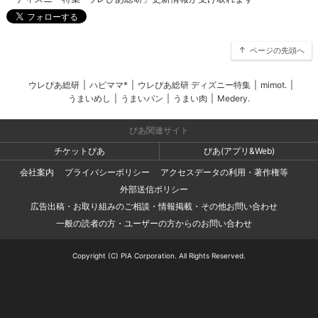
ページの先頭へ
ウレぴあ総研
|
ハピママ*
|
ウレぴあ総研 ディズニー特集
|
mimot.
|
うまいめし
|
うまいパン
|
うまい肉
|
Medery.
ぴあ関連サイト
チケットぴあ
ぴあ(アプリ&Web)
会社案内
プライバシーポリシー
アクセスデータの利用・著作権等
外部送信ポリシー
広告出稿・お取り組みのご相談・情報掲載・その他お問い合わせ
一般の読者の方・ユーザーの方からのお問い合わせ
Copyright (C) PIA Corporation. All Rights Reserved.