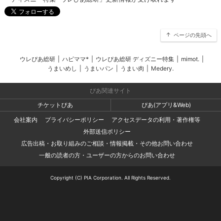
ページの先頭へ
ウレぴあ総研
|
ハピママ*
|
ウレぴあ総研 ディズニー特集
|
mimot.
|
うまいめし
|
うまいパン
|
うまい肉
|
Medery.
ぴあ関連サイト
チケットぴあ
ぴあ(アプリ&Web)
会社案内
プライバシーポリシー
アクセスデータの利用・著作権等
外部送信ポリシー
広告出稿・お取り組みのご相談・情報掲載・その他お問い合わせ
一般の読者の方・ユーザーの方からのお問い合わせ
Copyright (C) PIA Corporation. All Rights Reserved.