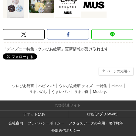
「ディズニー特集 -ウレぴあ総研」更新情報が受け取れます
ページの先頭へ
ウレぴあ総研
|
ハピママ*
|
ウレぴあ総研 ディズニー特集
|
mimot.
|
うまいめし
|
うまいパン
|
うまい肉
|
Medery.
ぴあ関連サイト
チケットぴあ
ぴあ(アプリ&Web)
会社案内
プライバシーポリシー
アクセスデータの利用・著作権等
外部送信ポリシー