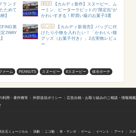
ブランド
【カルディ新作】スヌーピー、ム
食生活
！たためて
ーミン、ピーターラビットの“限定缶”が
3柄】
かわいすぎる！即買い級のお菓子3選
IEFING第
【カルディ新発売】バッグに付
おしゃれ
定2WAY
けたり小物を入れたい！「かわいい猫
色】
グッズ（お菓子付き）」2点実物レビュ
ー
ファーム
PEANUTS
スヌーピー
#スヌーピー
保冷ポーチ
の利用・著作権等
外部送信ポリシー
広告出稿・お取り組みのご相談・情報掲載
せ
.5次元ミュージカル
演劇
ニコ動
本・マンガ
ゲーム
イベント
アート
スポ