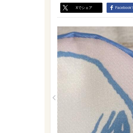
Xでシェア
Faceboo
<