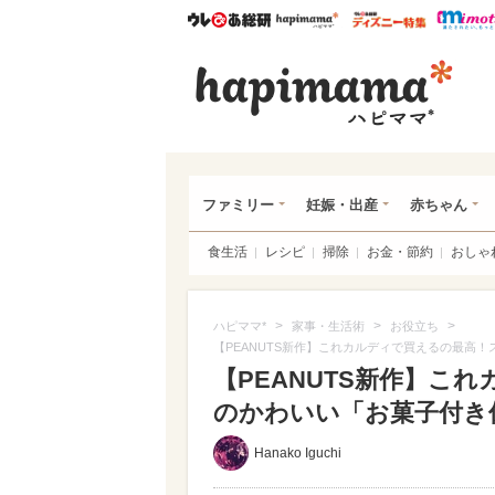
ウレぴあ総研
ハピママ*
ウレぴあ
ハピ
ファミリー
妊娠・出産
赤ちゃん
食生活
レシピ
掃除
お金・節約
おしゃ
>
>
>
ハピママ*
家事・生活術
お役立ち
【PEANUTS新作】これカルディで買えるの最高
【PEANUTS新作】こ
のかわいい「お菓子付き保
Hanako Iguchi