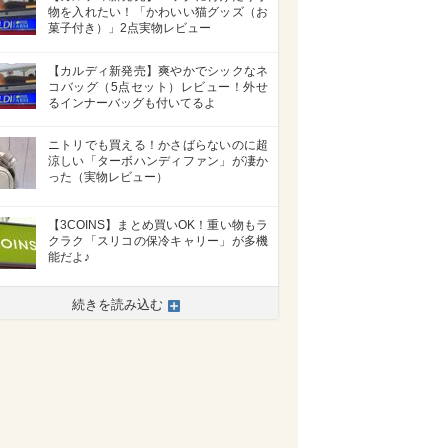
物を入れたい！「かわいい猫グッズ（お
菓子付き）」2点実物レビュー
【カルディ新発売】爽やかでシックなネ
コバッグ（5点セット）レビュー！外せ
るインナーバッグも付いてるよ
ニトリでも買える！かさばらないのに超
涼しい「ターボハンディファン」が凄か
った（実物レビュー）
【3COINS】まとめ買いOK！重い物もラ
クラク「スリコの保冷キャリー」が多機
能だよ♪
続きを読み込む
>