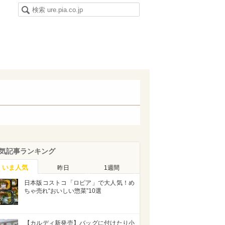
気記事ランキング
いま人気
昨日
1週間
日本版コストコ「ロピア」で大人気！め
ちゃ売れ“おいしい惣菜”10選
【カルディ新発売】バッグに付けたり小