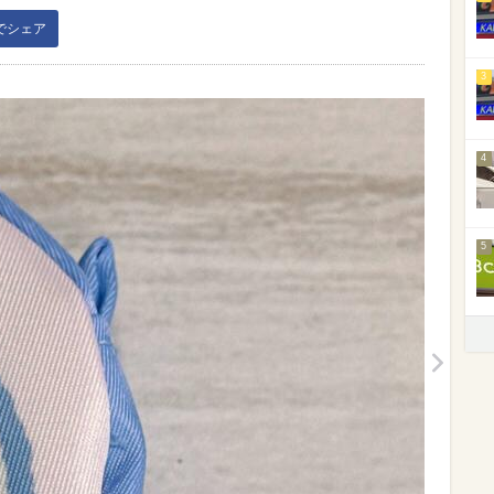
kでシェア
3
4
5