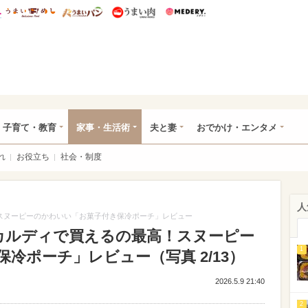
総研 ディズニー特集
mimot.
うまいめし
うまいパン
うまい肉
Medery.
ママ*
子育て・教育
家事・生活術
夫と妻
おでかけ・エンタメ
れ
お役立ち
社会・制度
人
！スヌーピーのかわいい「お菓子付き保冷ポーチ」レビュー
れカルディで買えるの最高！スヌーピー
1
冷ポーチ」レビュー（写真 2/13）
2026.5.9 21:40
2