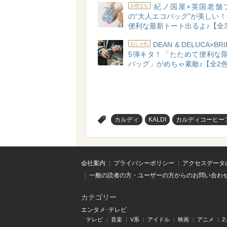
紀ノ国屋×英国老舗
お役立ち
の“大人エコバッグ”が美しい
便利な最新トート出るよ♪【全
DEAN & DELUCA×BR
おしゃれ
5弾キタ！「たためて便利な限
バッグ」がめちゃ素敵♪【全2
>
カルディ
KALDI
カルディコーヒー
会社案内
プライバシーポリシー
アクセスデータ
一般の読者の方・ユーザーの方からのお問い合わ
カテゴリー
エンタメ･テレビ
テレビ
音楽
V系
アイドル
映画
アニメ
2