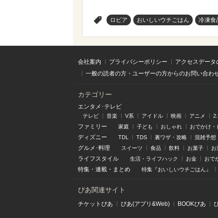
>
ロピア
おいしいウチごはん
冷凍食
会社案内
プライバシーポリシー
アクセスデータ
一般の読者の方・ユーザーの方からのお問い合わ
カテゴリー
エンタメ･テレビ
テレビ
音楽
V系
アイドル
映画
アニメ
2
ファミリー
家庭
子ども
おしゃれ
おでかけ・
ディズニー
TDL
TDS
裏ワザ・攻略
混雑予想
グルメ･料理
スイーツ
食品
飲料
お菓子
お
ライフスタイル
生活・ライフハック
お金
おで
特集
・
連載
・
まとめ
特集『おいしいウチごはん』
ぴあ関連サイト
チケットぴあ
ぴあ(アプリ&Web)
BOOKぴあ