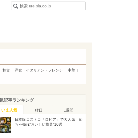
和食
洋食・イタリアン・フレンチ
中華
気記事ランキング
いま人気
昨日
1週間
日本版コストコ「ロピア」で大人気！め
ちゃ売れ“おいしい惣菜”10選