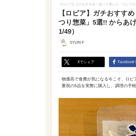
【ロピア】ガチおすすめ！食べて選んだ「ロピアの大
【ロピア】ガチおすすめ
つり惣菜」5選!! から
1/49）
SYURI.F
Xでシェア
Faceboo
物価高で食費が気になる今こそ、ロピ
重視の5品を実際に購入し、調理の手