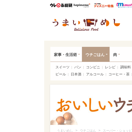
ウレぴあ総研
ハピママ*
ウレぴあ
うま
家事・生活術
ウチごはん
肉
スイーツ
パン
コンビニ
レシピ
調味料
ビール
日本酒
アルコール
コーヒー・茶
>
>
うまいめし
ウチごはん
スーパー・ショッピ