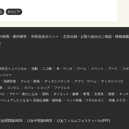
品
#ロピア
の利用・著作権等
外部送信ポリシー
広告出稿・お取り組みのご相談・情報掲載
せ
.5次元ミュージカル
演劇
ニコ動
本・マンガ
ゲーム
イベント
アート
スポ
レジャー
混雑対策
テレビ・映画
ディズニーグッズ
アプリ・ゲーム
ディズニーパス
酒
コンビニ
カフェ・ショップ
ファミレス
かけ
マナー・身だしなみ
節約
ダイエット・健康
家電
文房具
雑貨
キッチ
〜シェアしたくなる〜 至福な体験・旅特集
ペット特集：ウチのかぞく
特集 カラダ
ぴあ関⻄版WEB
ぴあ中部版WEB
ぴあフィルムフェスティバル(PFF)