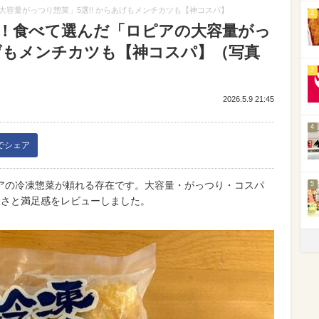
容量がっつり惣菜」5選!! からあげもメンチカツも【神コスパ】
2
！食べて選んだ「ロピアの大容量がっ
あげもメンチカツも【神コスパ】（写真
3
2026.5.9 21:45
4
kでシェア
アの冷凍惣菜が頼れる存在です。大容量・がっつり・コスパ
5
軽さと満足感をレビューしました。