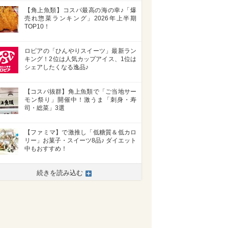
【角上魚類】コスパ最高の海の幸♪「爆
売れ惣菜ランキング」2026年上半期
TOP10！
ロピアの「ひんやりスイーツ」最新ラン
キング！2位は人気カップアイス、1位は
シェアしたくなる逸品♪
【コスパ抜群】角上魚類で「ご当地サー
モン祭り」開催中！激うま「刺身・寿
司・総菜」3選
【ファミマ】で激推し「低糖質＆低カロ
リー」お菓子・スイーツ8品♪ ダイエット
中もおすすめ！
続きを読み込む