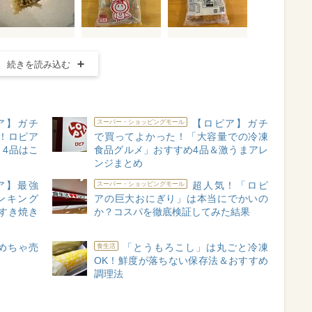
続きを読み込む
ア】ガチ
【ロピア】ガチ
スーパー・ショッピングモール
！ロピア
で買ってよかった！「大容量での冷凍
4品はこ
食品グルメ」おすすめ4品＆激うまアレ
ンジまとめ
ア】最強
超人気！「ロピ
スーパー・ショッピングモール
ンキング
アの巨大おにぎり」は本当にでかいの
牛すき焼き
か？コスパを徹底検証してみた結果
めちゃ売
「とうもろこし」は丸ごと冷凍
食生活
OK！鮮度が落ちない保存法＆おすすめ
調理法