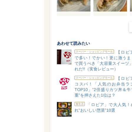
あわせて読みたい
【ロピ
スーパー・ショッピングモール
で多い！でかい！更に激うま
で買うべき「大容量スイーツ」
れだ!!（実食レビュー）
【ロピ
スーパー・ショッピングモール
コスパ！「人気のお弁当ラ
TOP10」“2倍盛りカツ丼＆
重”を押さえた1位は？
「ロピア」で大人気！
食生活
れ“おいしい惣菜”10選