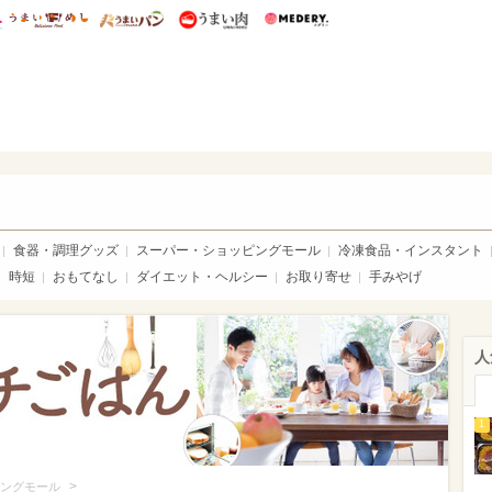
総研 ディズニー特集
mimot.
うまいめし
うまいパン
うまい肉
Medery.
いめし
食器・調理グッズ
スーパー・ショッピングモール
冷凍食品・インスタント
時短
おもてなし
ダイエット・ヘルシー
お取り寄せ
手みやげ
人
1
>
ングモール