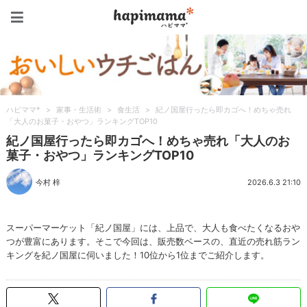
ハピママ*
ハピママ*
>
家事・生活術
>
食生活
>
紀ノ国屋行ったら即カゴへ！めちゃ売れ
「大人のお菓子・おやつ」ランキングTOP10
紀ノ国屋行ったら即カゴへ！めちゃ売れ「大人のお
菓子・おやつ」ランキングTOP10
今村 梓
2026.6.3 21:10
スーパーマーケット「紀ノ国屋」には、上品で、大人も食べたくなるおや
つが豊富にあります。そこで今回は、販売数ベースの、直近の売れ筋ラン
キングを紀ノ国屋に伺いました！10位から1位までご紹介します。