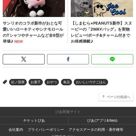
紀ノ国屋
お菓子
おやつ
食品
おいしいウチごはん
>
ページの先頭へ
ぴあ関連サイト
チケットぴあ
ぴあ(アプリ&Web)
会社案内
プライバシーポリシー
アクセスデータの利用・著作権等