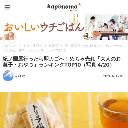
ハピママ*
ハピママ*
>
家事・生活術
>
食生活
>
紀ノ国屋行ったら即カゴへ！めちゃ売れ
「大人のお菓子・おやつ」ランキングTOP10
紀ノ国屋行ったら即カゴへ！めちゃ売れ「大人のお
菓子・おやつ」ランキングTOP10（写真 4/20）
今村 梓
2026.6.3 21:10