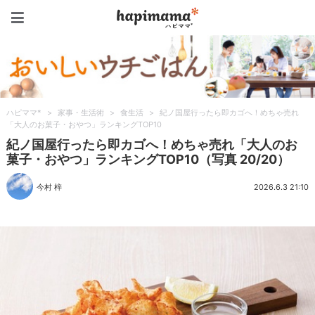
ハピママ*
ハピママ*
>
家事・生活術
>
食生活
>
紀ノ国屋行ったら即カゴへ！めちゃ売れ
「大人のお菓子・おやつ」ランキングTOP10
紀ノ国屋行ったら即カゴへ！めちゃ売れ「大人のお
菓子・おやつ」ランキングTOP10（写真 20/20）
今村 梓
2026.6.3 21:10