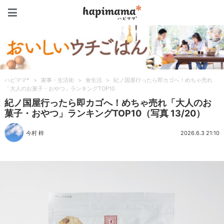
ハピママ*
ハピママ*
>
家事・生活術
>
食生活
>
紀ノ国屋行ったら即カゴへ！めちゃ売れ
「大人のお菓子・おやつ」ランキングTOP10
紀ノ国屋行ったら即カゴへ！めちゃ売れ「大人のお
菓子・おやつ」ランキングTOP10（写真 13/20）
今村 梓
2026.6.3 21:10