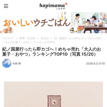
ハピママ*
ハピママ*
>
家事・生活術
>
食生活
>
紀ノ国屋行ったら即カゴへ！めちゃ売れ
「大人のお菓子・おやつ」ランキングTOP10
紀ノ国屋行ったら即カゴへ！めちゃ売れ「大人のお
菓子・おやつ」ランキングTOP10（写真 15/20）
今村 梓
2026.6.3 21:10