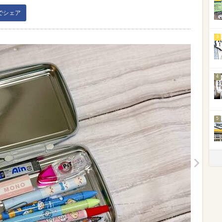
kでシェア
3
4
5