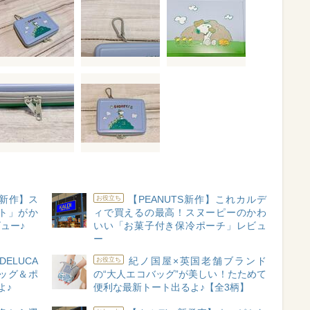
S新作】ス
【PEANUTS新作】これカルデ
お役立ち
ト」がか
ィで買えるの最高！スヌーピーのかわ
ュー♪
いい「お菓子付き保冷ポーチ」レビュ
ー
DELUCA
紀ノ国屋×英国老舗ブランド
お役立ち
ッグ＆ポ
の“大人エコバッグ”が美しい！たためて
よ♪
便利な最新トート出るよ♪【全3柄】