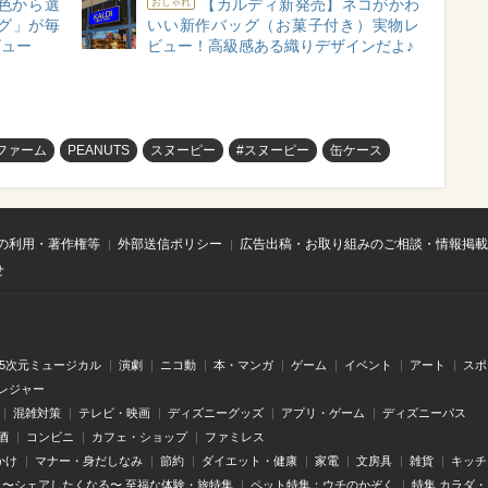
色から選
【カルディ新発売】ネコがかわ
おしゃれ
グ」が毎
いい新作バッグ（お菓子付き）実物レ
ビュー
ビュー！高級感ある織りデザインだよ♪
ファーム
PEANUTS
スヌーピー
#スヌーピー
缶ケース
の利用・著作権等
外部送信ポリシー
広告出稿・お取り組みのご相談・情報掲載
せ
.5次元ミュージカル
演劇
ニコ動
本・マンガ
ゲーム
イベント
アート
スポ
レジャー
混雑対策
テレビ・映画
ディズニーグッズ
アプリ・ゲーム
ディズニーパス
酒
コンビニ
カフェ・ショップ
ファミレス
かけ
マナー・身だしなみ
節約
ダイエット・健康
家電
文房具
雑貨
キッチ
〜シェアしたくなる〜 至福な体験・旅特集
ペット特集：ウチのかぞく
特集 カラダ