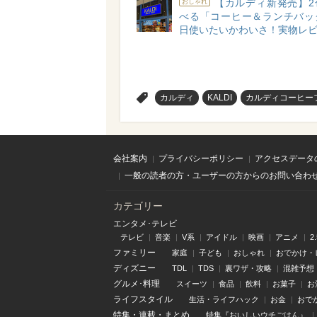
【カルディ新発売】2
おしゃれ
べる「コーヒー＆ランチバッ
日使いたいかわいさ！実物レ
>
カルディ
KALDI
カルディコーヒー
会社案内
プライバシーポリシー
アクセスデータ
一般の読者の方・ユーザーの方からのお問い合わ
カテゴリー
エンタメ･テレビ
テレビ
音楽
V系
アイドル
映画
アニメ
2
ファミリー
家庭
子ども
おしゃれ
おでかけ・
ディズニー
TDL
TDS
裏ワザ・攻略
混雑予想
グルメ･料理
スイーツ
食品
飲料
お菓子
お
ライフスタイル
生活・ライフハック
お金
おで
特集
・
連載
・
まとめ
特集『おいしいウチごはん』