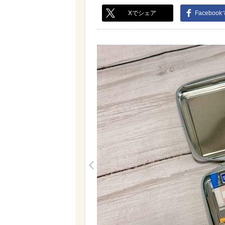
Xでシェア
Faceboo
<