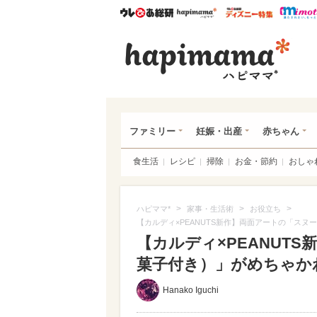
ウレぴあ総研
ハピママ*
ウレぴあ
ハピ
ファミリー
妊娠・出産
赤ちゃん
食生活
レシピ
掃除
お金・節約
おしゃ
>
>
>
ハピママ*
家事・生活術
お役立ち
【カルディ×PEANUTS新作】両面アートの「ス
【カルディ×PEANUT
菓子付き）」がめちゃかわ
Hanako Iguchi