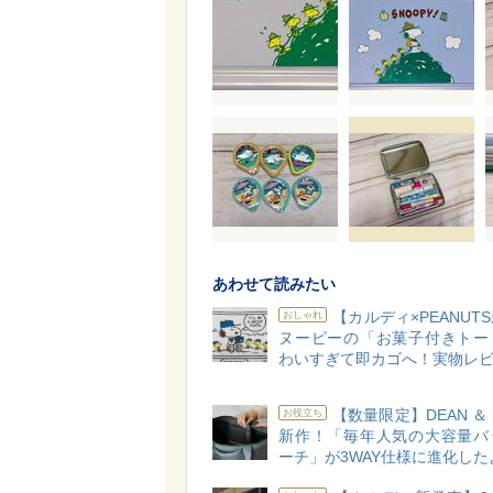
あわせて読みたい
【カルディ×PEANUT
おしゃれ
ヌーピーの「お菓子付きトー
わいすぎて即カゴへ！実物レビ
【数量限定】DEAN ＆ 
お役立ち
新作！「毎年人気の大容量バ
ーチ」が3WAY仕様に進化した