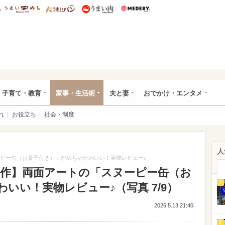
総研 ディズニー特集
mimot.
うまいめし
うまいパン
うまい肉
Medery.
ママ*
子育て・教育
家事・生活術
夫と妻
おでかけ・エンタメ
れ
お役立ち
社会・制度
人
ヌーピー缶（お菓子付き）」がめちゃかわいい！実物レビュー♪
S新作】両面アートの「スヌーピー缶（お
1
いい！実物レビュー♪（写真 7/9）
2026.5.13 21:40
2