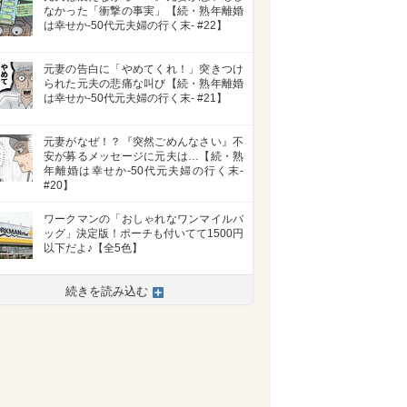
なかった「衝撃の事実」【続・熟年離婚
は幸せか-50代元夫婦の行く末- #22】
元妻の告白に「やめてくれ！」突きつけ
られた元夫の悲痛な叫び【続・熟年離婚
は幸せか-50代元夫婦の行く末- #21】
元妻がなぜ！？『突然ごめんなさい』不
安が募るメッセージに元夫は…【続・熟
年離婚は幸せか-50代元夫婦の行く末-
#20】
ワークマンの「おしゃれなワンマイルバ
ッグ」決定版！ポーチも付いてて1500円
以下だよ♪【全5色】
続きを読み込む
>