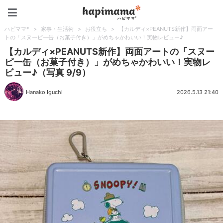
ハピママ*
ハピママ*
>
家事・生活術
>
お役立ち
>
【カルディ×PEANUTS新作】両面アー
トの「スヌーピー缶（お菓子付き）」がめちゃかわいい！実物レビュー♪
【カルディ×PEANUTS新作】両面アートの「スヌー
ピー缶（お菓子付き）」がめちゃかわいい！実物レ
ビュー♪（写真 9/9）
Hanako Iguchi
2026.5.13 21:40