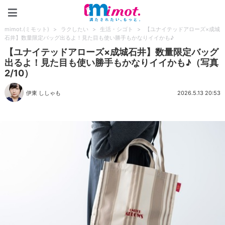
mimot.(ミモット)
mimot.(ミモット)
>
ラクしたい
>
生活・シゴト
>
【ユナイテッドアローズ×成城
石井】数量限定バッグ出るよ！見た目も使い勝手もかなりイイかも♪
【ユナイテッドアローズ×成城石井】数量限定バッグ
出るよ！見た目も使い勝手もかなりイイかも♪（写真
2/10）
伊東 ししゃも
2026.5.13 20:53