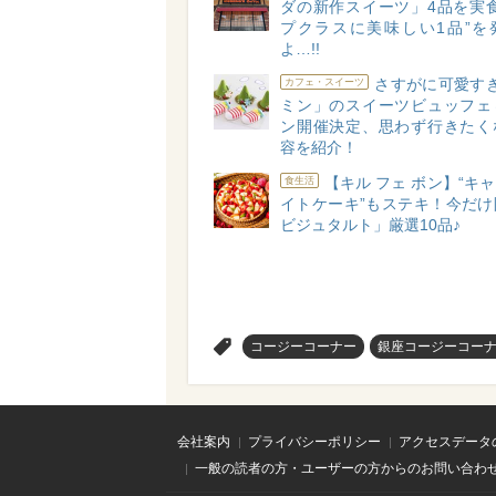
ダの新作スイーツ」4品を実食
プクラスに美味しい1品”を
よ…!!
さすがに可愛すぎ
カフェ・スイーツ
ミン」のスイーツビュッフェ
ン開催決定、思わず行きたく
容を紹介！
【キル フェ ボン】“キ
食生活
イトケーキ”もステキ！今だけ
ビジュタルト」厳選10品♪
>
コージーコーナー
銀座コージーコー
会社案内
プライバシーポリシー
アクセスデータ
一般の読者の方・ユーザーの方からのお問い合わ