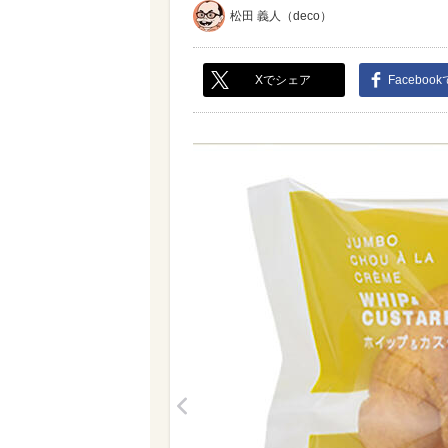
松田 義人（deco）
Xでシェア
Faceboo
<