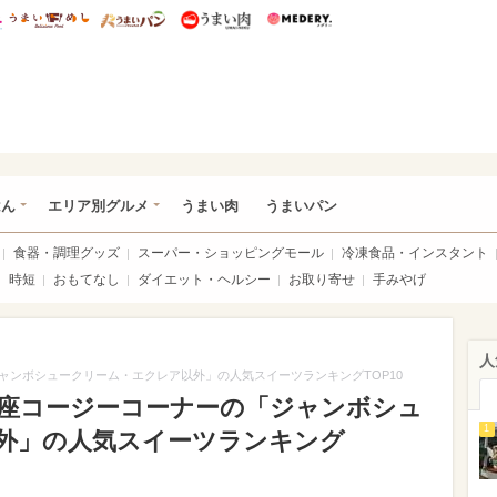
総研 ディズニー特集
mimot.
うまいめし
うまいパン
うまい肉
Medery.
いめし
はん
エリア別グルメ
うまい肉
うまいパン
食器・調理グッズ
スーパー・ショッピングモール
冷凍食品・インスタント
時短
おもてなし
ダイエット・ヘルシー
お取り寄せ
手みやげ
人
ャンボシュークリーム・エクレア以外」の人気スイーツランキングTOP10
座コージーコーナーの「ジャンボシュ
1
外」の人気スイーツランキング