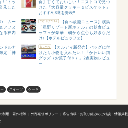
！“トッ
食】甘くておいしい！コストコで見つ
発見した
けた「大容量クッキー＆ビスケット」
おすすめ3選を発表!!
♪「ムー
【食べ放題ニュース】横浜
ごほうびごはん
＆アフヌ
「星野リゾート新ホテル」の朝食ビュ
なる神内
ッフェが豪華！朝から点心も好きなだ
け♪【ホテルビュッフェ】
ャンドルナ
【カルディ新発売】バッグに付
おしゃれ
限定「神
けたり小物を入れたい！「かわいい猫
グッズ（お菓子付き）」2点実物レビュ
ー
ナー
スイーツ
ケーキ
の利用・著作権等
外部送信ポリシー
広告出稿・お取り組みのご相談・情報掲載
せ