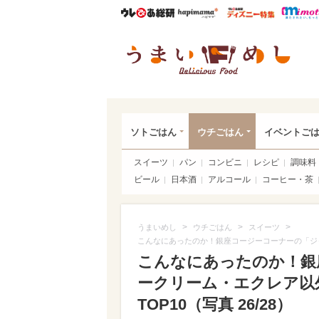
ウレぴあ総研
ハピママ*
ウレぴあ
うま
ソトごはん
ウチごはん
イベントご
スイーツ
パン
コンビニ
レシピ
調味料
ビール
日本酒
アルコール
コーヒー・茶
>
>
>
うまいめし
ウチごはん
スイーツ
こんなにあったのか！銀座コージーコーナーの「ジ
こんなにあったのか！銀
ークリーム・エクレア以
TOP10（写真 26/28）