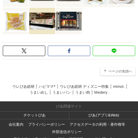
ページの先頭へ
ウレぴあ総研
|
ハピママ*
|
ウレぴあ総研 ディズニー特集
|
mimot.
|
うまいめし
|
うまいパン
|
うまい肉
|
Medery.
ぴあ関連サイト
チケットぴあ
ぴあ(アプリ&Web)
会社案内
プライバシーポリシー
アクセスデータの利用・著作権等
外部送信ポリシー