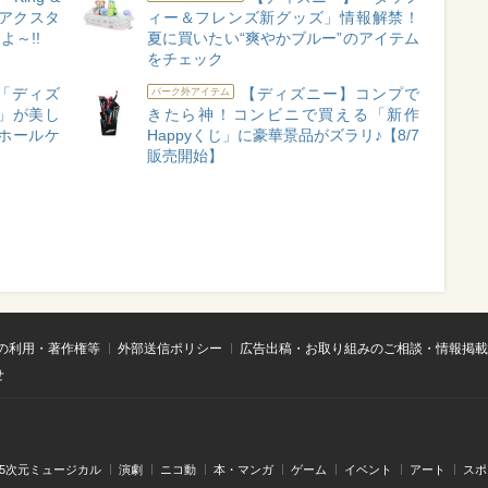
！アクスタ
ィー＆フレンズ新グッズ」情報解禁！
～!!
夏に買いたい“爽やかブルー”のアイテム
をチェック
「ディズ
【ディズニー】コンプで
パーク外アイテム
」が美し
きたら神！コンビニで買える「新作
ホールケ
Happyくじ」に豪華景品がズラリ♪【8/7
販売開始】
の利用・著作権等
外部送信ポリシー
広告出稿・お取り組みのご相談・情報掲載
せ
.5次元ミュージカル
演劇
ニコ動
本・マンガ
ゲーム
イベント
アート
スポ