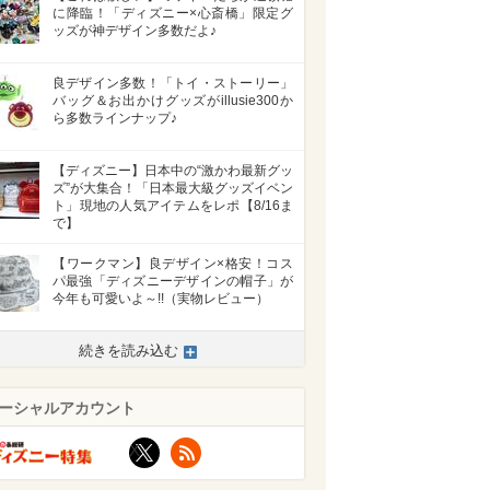
に降臨！「ディズニー×心斎橋」限定グ
ッズが神デザイン多数だよ♪
良デザイン多数！「トイ・ストーリー」
バッグ＆お出かけグッズがillusie300か
ら多数ラインナップ♪
【ディズニー】日本中の“激かわ最新グッ
ズ”が大集合！「日本最大級グッズイベン
ト」現地の人気アイテムをレポ【8/16ま
で】
【ワークマン】良デザイン×格安！コス
パ最強「ディズニーデザインの帽子」が
今年も可愛いよ～!!（実物レビュー）
続きを読み込む
ーシャルアカウント
X
RSS