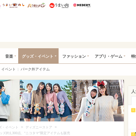
総研 ディズニー特集
mimot.
うまいめし
うまいパン
うまい肉
Medery.
ズニー特集 -ウレぴあ総研
音楽
グッズ・イベント
ファッション
アプリ・ゲーム
特
イベント
パーク外アイテム
人
1
>
>
ズ・イベント
ディズニーストア
約1,300点、“ニコタマ”限定アイテムも販売
2