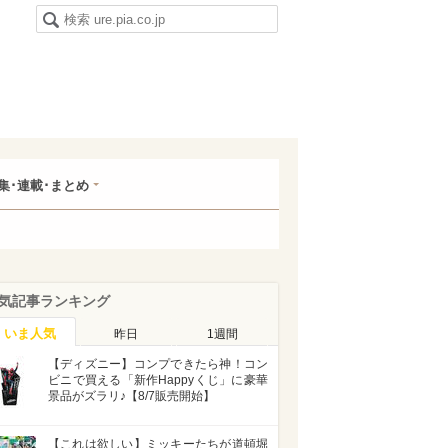
集･連載･まとめ
気記事ランキング
いま人気
昨日
1週間
【ディズニー】コンプできたら神！コン
ビニで買える「新作Happyくじ」に豪華
景品がズラリ♪【8/7販売開始】
【これは欲しい】ミッキーたちが道頓堀