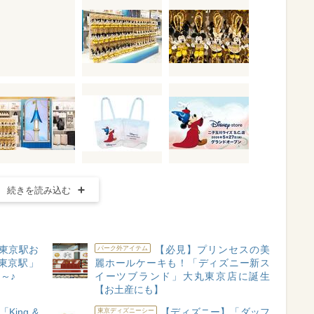
続きを読み込む
東京駅お
【必見】プリンセスの美
パーク外アイテム
東京駅」
麗ホールケーキも！「ディズニー新ス
～♪
イーツブランド」大丸東京店に誕生
【お土産にも】
ing &
【ディズニー】「ダッフ
東京ディズニーシー