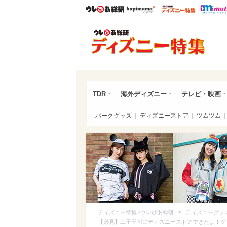
ウレぴあ総研
ハピママ*
ウレぴあ
ディ
TDR
海外ディズニー
テレビ・映画
パークグッズ
ディズニーストア
ツムツム
>
ディズニー特集 -ウレぴあ総研
ディズニーグッ
【必見】二子玉川にディズニーストアできたよ！グッズ