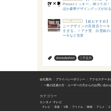
Prince×ミッキー」神コラボ
ほか豪華デザイングッズが出るよ
【超おすすめ】
パーク外アイテム
ニーデザインの百貨店ケーキ
すぎる…！アナ雪、白雪姫の
ーキなど充実
>
disneyfashion
二子玉川
会社案内
プライバシーポリシー
アクセスデータ
一般の読者の方・ユーザーの方からのお問い合わ
カテゴリー
エンタメ･テレビ
テレビ
音楽
V系
アイドル
映画
アニメ
2