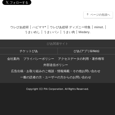
ページの先頭へ
ウレぴあ総研
|
ハピママ*
|
ウレぴあ総研 ディズニー特集
|
mimot.
|
うまいめし
|
うまいパン
|
うまい肉
|
Medery.
ぴあ関連サイト
チケットぴあ
ぴあ(アプリ&Web)
会社案内
プライバシーポリシー
アクセスデータの利用・著作権等
外部送信ポリシー
広告出稿・お取り組みのご相談・情報掲載・その他お問い合わせ
一般の読者の方・ユーザーの方からのお問い合わせ
Copyright (C) PIA Corporation. All Rights Reserved.