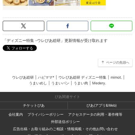
「ディズニー特集 -ウレぴあ総研」更新情報が受け取れます
ページの先頭へ
ウレぴあ総研
|
ハピママ*
|
ウレぴあ総研 ディズニー特集
|
mimot.
|
うまいめし
|
うまいパン
|
うまい肉
|
Medery.
ぴあ関連サイト
チケットぴあ
ぴあ(アプリ&Web)
会社案内
プライバシーポリシー
アクセスデータの利用・著作権等
外部送信ポリシー
広告出稿・お取り組みのご相談・情報掲載・その他お問い合わせ