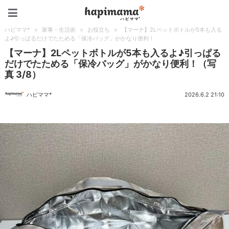
ハピママ*
ハピママ*
>
家事・生活術
>
お役立ち
>
【マーナ】2Lペットボトルが5本も入る
よ♪引っぱるだけでたためる「保冷バッグ」がかなり便利！
【マーナ】2Lペットボトルが5本も入るよ♪引っぱる
だけでたためる「保冷バッグ」がかなり便利！（写
真 3/8）
ハピママ*
2026.6.2 21:10