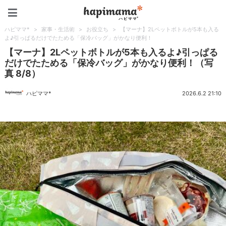
ハピママ*
ハピママ*
>
家事・生活術
>
お役立ち
>
【マーナ】2Lペットボトルが5本も入る
よ♪引っぱるだけでたためる「保冷バッグ」がかなり便利！
【マーナ】2Lペットボトルが5本も入るよ♪引っぱる
だけでたためる「保冷バッグ」がかなり便利！（写
真 8/8）
ハピママ*
2026.6.2 21:10