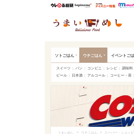
ウレぴあ総研
ハピママ*
ウレぴあ
うま
ソトごはん
ウチごはん
イベントご
スイーツ
パン
コンビニ
レシピ
調味料
ビール
日本酒
アルコール
コーヒー・茶
>
>
うまいめし
ウチごはん
スーパー・ショッピ