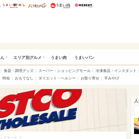
総研 ディズニー特集
mimot.
うまいめし
うまいパン
うまい肉
Medery.
いめし
はん
エリア別グルメ
うまい肉
うまいパン
食器・調理グッズ
スーパー・ショッピングモール
冷凍食品・インスタント
時短
おもてなし
ダイエット・ヘルシー
お取り寄せ
手みやげ
人
1
>
ングモール