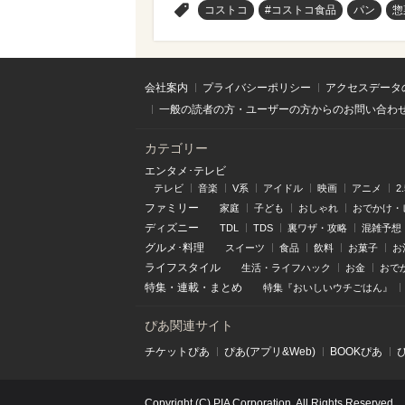
>
コストコ
#コストコ食品
パン
惣
会社案内
プライバシーポリシー
アクセスデータ
一般の読者の方・ユーザーの方からのお問い合わ
カテゴリー
エンタメ･テレビ
テレビ
音楽
V系
アイドル
映画
アニメ
2
ファミリー
家庭
子ども
おしゃれ
おでかけ・
ディズニー
TDL
TDS
裏ワザ・攻略
混雑予想
グルメ･料理
スイーツ
食品
飲料
お菓子
お
ライフスタイル
生活・ライフハック
お金
おで
特集
・
連載
・
まとめ
特集『おいしいウチごはん』
ぴあ関連サイト
チケットぴあ
ぴあ(アプリ&Web)
BOOKぴあ
Copyright (C) PIA Corporation. All Rights Reserved.