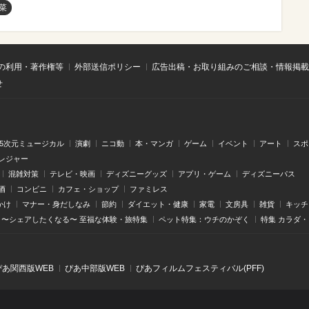
菜
の利用・著作権等
外部送信ポリシー
広告出稿・お取り組みのご相談・情報掲載
せ
.5次元ミュージカル
演劇
ニコ動
本・マンガ
ゲーム
イベント
アート
スポ
レジャー
混雑対策
テレビ・映画
ディズニーグッズ
アプリ・ゲーム
ディズニーパス
酒
コンビニ
カフェ・ショップ
ファミレス
かけ
マナー・身だしなみ
節約
ダイエット・健康
家電
文房具
雑貨
キッチ
〜シェアしたくなる〜 至福な体験・旅特集
ペット特集：ウチのかぞく
特集 カラダ
ぴあ関⻄版WEB
ぴあ中部版WEB
ぴあフィルムフェスティバル(PFF)