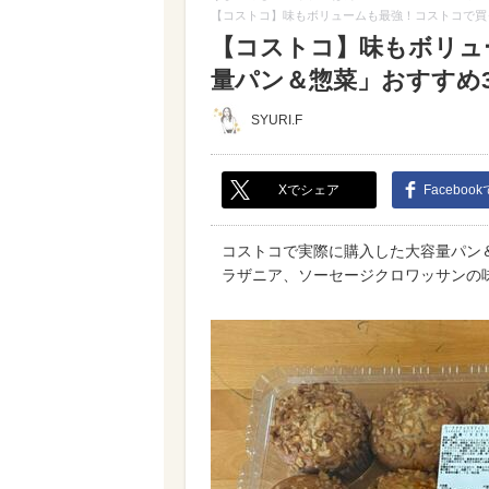
【コストコ】味もボリュームも最強！コストコで買
【コストコ】味もボリュ
量パン＆惣菜」おすすめ3
SYURI.F
Xでシェア
Faceboo
コストコで実際に購入した大容量パン
ラザニア、ソーセージクロワッサンの