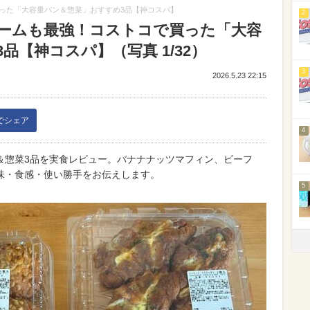
った「大容量パン＆惣菜」おすすめ3品【神コスパ】
2
ームも最強！コストコで買った「大容
品【神コスパ】（写真 1/32）
3
2026.5.23 22:15
kでシェア
4
＆惣菜3品を実食レビュー。バナナナッツマフィン、ビーフ
味・食感・使い勝手をお伝えします。
5