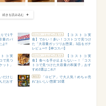
続きを読み込む
入りで1千
【コストコ実
スーパー・ショッピングモール
容量のパ
食】でかい！多い！コストコで見つけ
よ!!
た「大容量ガッツリお惣菜」3品をガチ
レビュー!!【神コスパ】
トコ実
【コストコ実
スーパー・ショッピングモール
コで見つ
食】食べる手が止まらない～！「コス
ケット」
トコで見つけた大容量の和菓子」おす
すめ3選はこれ!!
いだけじ
「ロピア」で大人気！めちゃ売
食生活
んだおす
れ“おいしい惣菜”10選