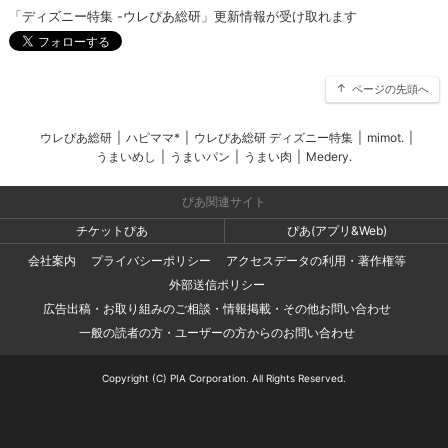
「ディズニー特集 -ウレぴあ総研」更新情報が受け取れます
ページの先頭へ
ウレぴあ総研
|
ハピママ*
|
ウレぴあ総研 ディズニー特集
|
mimot.
|
うまいめし
|
うまいパン
|
うまい肉
|
Medery.
ぴあ関連サイト
チケットぴあ
ぴあ(アプリ&Web)
会社案内
プライバシーポリシー
アクセスデータの利用・著作権等
外部送信ポリシー
広告出稿・お取り組みのご相談・情報掲載・その他お問い合わせ
一般の読者の方・ユーザーの方からのお問い合わせ
Copyright (C) PIA Corporation. All Rights Reserved.