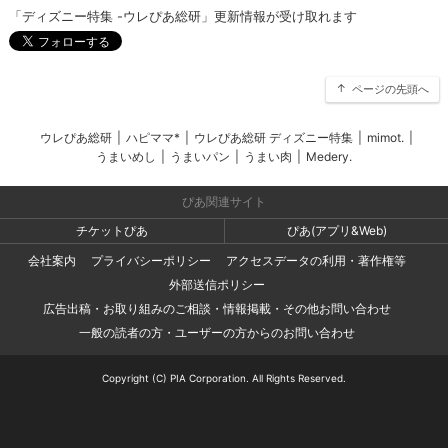
「ディズニー特集 -ウレぴあ総研」更新情報が受け取れます
ページの先頭へ
ウレぴあ総研
|
ハピママ*
|
ウレぴあ総研 ディズニー特集
|
mimot.
|
うまいめし
|
うまいパン
|
うまい肉
|
Medery.
ぴあ関連サイト
チケットぴあ
ぴあ(アプリ&Web)
会社案内
プライバシーポリシー
アクセスデータの利用・著作権等
外部送信ポリシー
広告出稿・お取り組みのご相談・情報掲載・その他お問い合わせ
一般の読者の方・ユーザーの方からのお問い合わせ
Copyright (C) PIA Corporation. All Rights Reserved.