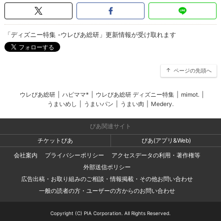
「ディズニー特集 -ウレぴあ総研」更新情報が受け取れます
ページの先頭へ
ウレぴあ総研
|
ハピママ*
|
ウレぴあ総研 ディズニー特集
|
mimot.
|
うまいめし
|
うまいパン
|
うまい肉
|
Medery.
ぴあ関連サイト
チケットぴあ
ぴあ(アプリ&Web)
会社案内
プライバシーポリシー
アクセスデータの利用・著作権等
外部送信ポリシー
広告出稿・お取り組みのご相談・情報掲載・その他お問い合わせ
一般の読者の方・ユーザーの方からのお問い合わせ
Copyright (C) PIA Corporation. All Rights Reserved.