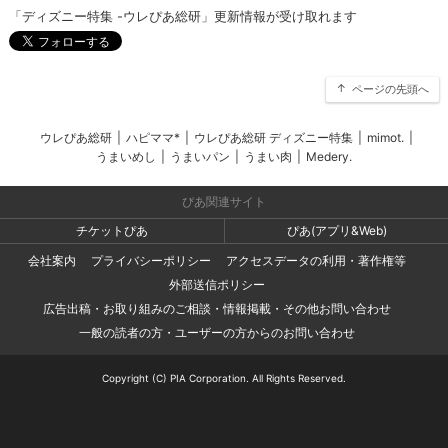
「ディズニー特集 -ウレぴあ総研」更新情報が受け取れます
ページの先頭へ
ウレぴあ総研
|
ハピママ*
|
ウレぴあ総研 ディズニー特集
|
mimot.
|
うまいめし
|
うまいパン
|
うまい肉
|
Medery.
ぴあ関連サイト
チケットぴあ
ぴあ(アプリ&Web)
会社案内
プライバシーポリシー
アクセスデータの利用・著作権等
外部送信ポリシー
広告出稿・お取り組みのご相談・情報掲載・その他お問い合わせ
一般の読者の方・ユーザーの方からのお問い合わせ
Copyright (C) PIA Corporation. All Rights Reserved.