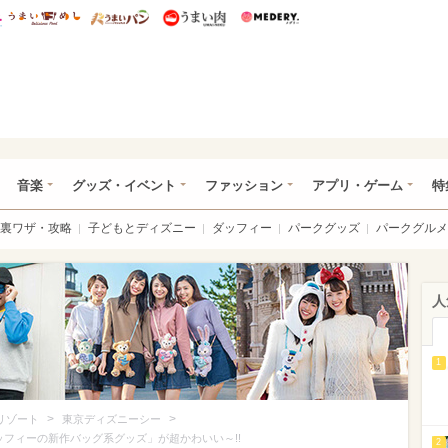
総研 ディズニー特集
mimot.
うまいめし
うまいパン
うまい肉
Medery.
ズニー特集 -ウレぴあ総研
音楽
グッズ・イベント
ファッション
アプリ・ゲーム
特
裏ワザ・攻略
子どもとディズニー
ダッフィー
パークグッズ
パークグルメ
人
1
>
>
リゾート
東京ディズニーシー
フィーの新作バッグ系グッズ」が超かわいい～!!
2