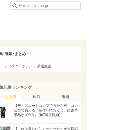
集･連載･まとめ
ディズニーホテル
周辺施設
気記事ランキング
いま人気
昨日
1週間
【ディズニー】コンプできたら神！コン
ビニで買える「新作Happyくじ」に豪華
景品がズラリ♪【8/7販売開始】
【これは欲しい】ミッキーたちが道頓堀