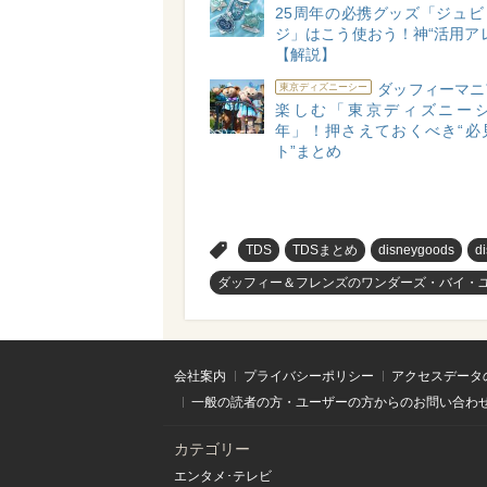
25周年の必携グッズ「ジュビ
ジ」はこう使おう！神“活用ア
【解説】
ダッフィーマニ
東京ディズニーシー
楽しむ「東京ディズニーシ
年」！押さえておくべき“必
ト”まとめ
>
TDS
TDSまとめ
disneygoods
d
ダッフィー＆フレンズのワンダーズ・バイ・
会社案内
プライバシーポリシー
アクセスデータ
一般の読者の方・ユーザーの方からのお問い合わ
カテゴリー
エンタメ･テレビ