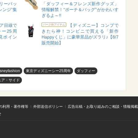
リーバッ
「ダッフィー＆フレンズ新作グッズ」
レンジ”集
情報解禁！“ポーチ＆バッグ”がかわいす
ぎるよ～!!
ア目線で
【ディズニー】コンプで
パーク外アイテム
ー25周
きたら神！コンビニで買える「新作
見ポイン
Happyくじ」に豪華景品がズラリ♪【8/7
販売開始】
isneyfashion
東京ディズニーシー25周年
ダッフィー
ユア・サイド
の利用・著作権等
外部送信ポリシー
広告出稿・お取り組みのご相談・情報掲載
せ