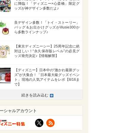
に降臨！「ディズニー×心斎橋」限定グ
ッズが神デザイン多数だよ♪
良デザイン多数！「トイ・ストーリー」
バッグ＆お出かけグッズがillusie300か
ら多数ラインナップ♪
【東京ディズニーシー】25周年記念に絶
対ほしい！“永久保存版レベル”の必見グ
ッズ発売決定♪【情報解禁】
【ディズニー】日本中の“激かわ最新グッ
ズ”が大集合！「日本最大級グッズイベン
ト」現地の人気アイテムをレポ【8/16ま
で】
続きを読み込む
ーシャルアカウント
X
RSS