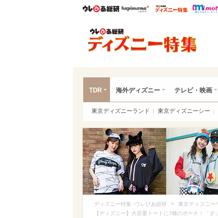
ウレぴあ総研
ハピママ*
ウレぴあ
ディ
TDR
海外ディズニー
テレビ・映画
東京ディズニーランド
東京ディズニーシー
>
ディズニー特集 -ウレぴあ総研
東京ディズニー
【ディズニー】大容量トートに7種のポーチ！「ダッ