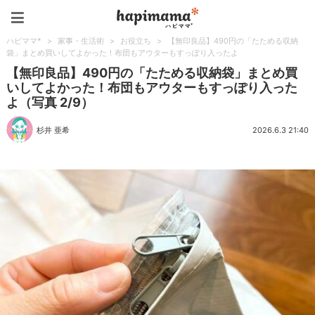
ハピママ*
ハピママ*
>
家事・生活術
>
お役立ち
>
【無印良品】490円の「たためる収納
袋」まとめ買いしてよかった！布団もアウターもすっぽり入ったよ
【無印良品】490円の「たためる収納袋」まとめ買
いしてよかった！布団もアウターもすっぽり入った
よ（写真 2/9）
杉井 亜希
2026.6.3 21:40