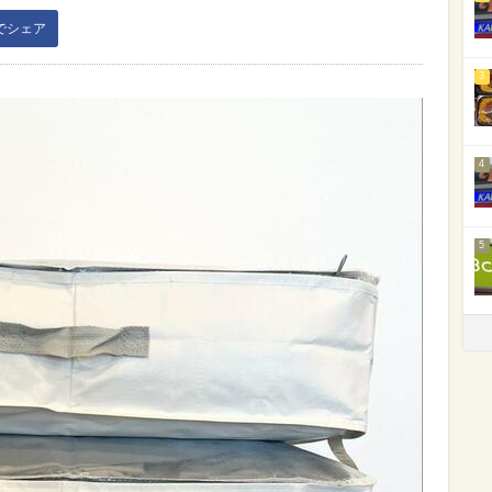
kでシェア
3
4
5