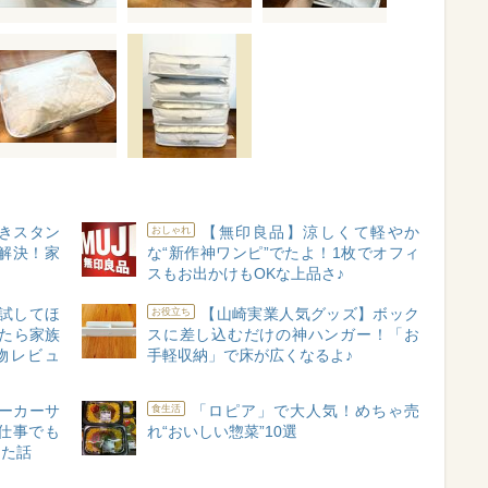
きスタン
【無印良品】涼しくて軽やか
おしゃれ
解決！家
な“新作神ワンピ”でたよ！1枚でオフィ
スもお出かけもOKな上品さ♪
試してほ
【山崎実業人気グッズ】ボック
お役立ち
たら家族
スに差し込むだけの神ハンガー！「お
物レビュ
手軽収納」で床が広くなるよ♪
ーカーサ
「ロピア」で大人気！めちゃ売
食生活
仕事でも
れ“おいしい惣菜”10選
った話