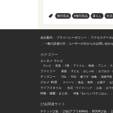
>
無印良品
#無印良品
暮らし
生活
会社案内
プライバシーポリシー
アクセスデータ
一般の読者の方・ユーザーの方からのお問い合わ
カテゴリー
エンタメ･テレビ
テレビ
音楽
V系
アイドル
映画
アニメ
2
ファミリー
家庭
子ども
おしゃれ
おでかけ・
ディズニー
TDL
TDS
裏ワザ・攻略
混雑予想
グルメ･料理
スイーツ
食品
飲料
お菓子
お
ライフスタイル
生活・ライフハック
お金
おで
特集
・
連載
・
まとめ
特集『おいしいウチごはん』
ぴあ関連サイト
チケットぴあ
ぴあ(アプリ&Web)
BOOKぴあ