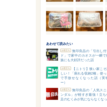
あわせて読みたい
無印良品の「引出し付
お役立ち
ド」で家中のカオスが一瞬で
族にも大好評だった話
【ニトリ】狭い家こそ
お役立ち
しい！「座れる収納2種」使っ
で手放せなくなった話（実
ー）
無印良品の「人気スニ
お役立ち
ンダル」が軽すぎ最強！立ち
足のむくみが気にならなくな