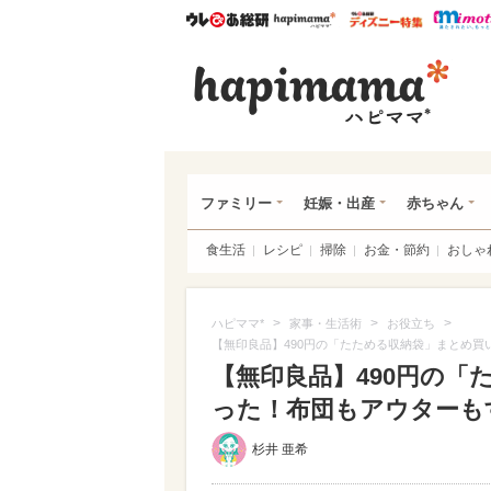
ウレぴあ総研
ハピママ*
ウレぴあ
ハピ
ファミリー
妊娠・出産
赤ちゃん
食生活
レシピ
掃除
お金・節約
おしゃ
>
>
>
ハピママ*
家事・生活術
お役立ち
【無印良品】490円の「たためる収納袋」まとめ
【無印良品】490円の
った！布団もアウターもす
杉井 亜希