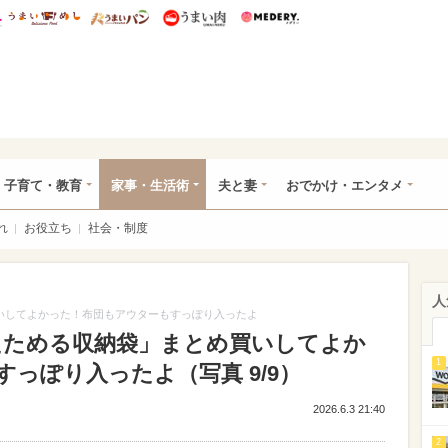
総研 ディズニー特集
mimot.
うまいめし
うまいパン
うまい肉
Medery.
ママ*
子育て・教育
家事・生活術
夫と妻
おでかけ・エンタメ
れ
お役立ち
社会・制度
人
買いしてよかった！布団もアウターもすっぽり入ったよ
「たためる収納袋」まとめ買いしてよか
1
っぽり入ったよ（写真 9/9）
2026.6.3 21:40
2