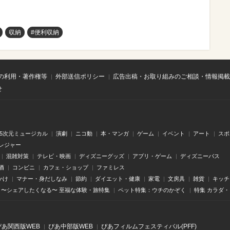
収納
#便利収納
の利用・著作権等
外部送信ポリシー
広告出稿・お取り組みのご相談・情報掲載
せ
.5次元ミュージカル
演劇
ニコ動
本・マンガ
ゲーム
イベント
アート
スポ
レジャー
混雑対策
テレビ・映画
ディズニーグッズ
アプリ・ゲーム
ディズニーパス
酒
コンビニ
カフェ・ショップ
ファミレス
かけ
マナー・身だしなみ
節約
ダイエット・健康
家電
文房具
雑貨
キッチ
〜シェアしたくなる〜 至福な体験・旅特集
ペット特集：ウチのかぞく
特集 カラダ
ぴあ関⻄版WEB
ぴあ中部版WEB
ぴあフィルムフェスティバル(PFF)