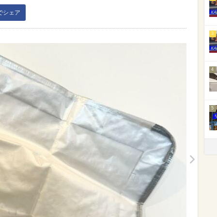
kでシェア
3
4
5