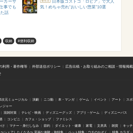
ーカーサ
日本版コストコ「ロピア」で大人
食生活
仕事でも
気！めちゃ売れ“おいしい惣菜”10選
った話
収納
#便利収納
の利用・著作権等
外部送信ポリシー
広告出稿・お取り組みのご相談・情報掲載
せ
.5次元ミュージカル
演劇
ニコ動
本・マンガ
ゲーム
イベント
アート
スポ
レジャー
混雑対策
テレビ・映画
ディズニーグッズ
アプリ・ゲーム
ディズニーパス
酒
コンビニ
カフェ・ショップ
ファミレス
かけ
マナー・身だしなみ
節約
ダイエット・健康
家電
文房具
雑貨
キッチ
〜シェアしたくなる〜 至福な体験・旅特集
ペット特集：ウチのかぞく
特集 カラダ