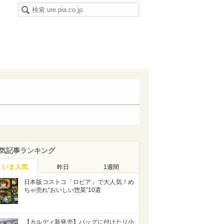
気記事ランキング
いま人気
昨日
1週間
日本版コストコ「ロピア」で大人気！め
ちゃ売れ“おいしい惣菜”10選
【カルディ新発売】バッグに付けたり小