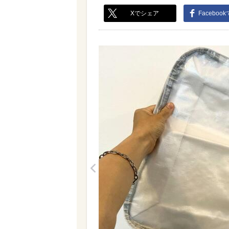
Xでシェア
Faceboo
<