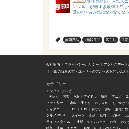
無印良品の「人気スニ
お役立ち
ンダル」が軽すぎ最強！立ち
足のむくみが気にならなくな
>
無印良品
#無印良品
暮らし
生活
会社案内
プライバシーポリシー
アクセスデータ
一般の読者の方・ユーザーの方からのお問い合わ
カテゴリー
エンタメ･テレビ
テレビ
音楽
V系
アイドル
映画
アニメ
2
ファミリー
家庭
子ども
おしゃれ
おでかけ・
ディズニー
TDL
TDS
裏ワザ・攻略
混雑予想
グルメ･料理
スイーツ
食品
飲料
お菓子
お
ライフスタイル
生活・ライフハック
お金
おで
特集
・
連載
・
まとめ
特集『おいしいウチごはん』