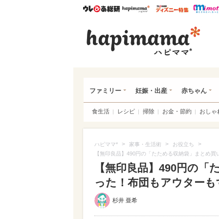
ウレぴあ総研
ハピママ*
ウレぴあ
ハピ
ファミリー
妊娠・出産
赤ちゃん
食生活
レシピ
掃除
お金・節約
おしゃ
>
>
>
ハピママ*
家事・生活術
お役立ち
【無印良品】490円の「たためる収納袋」まとめ
【無印良品】490円の
った！布団もアウターもす
杉井 亜希