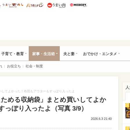
総研 ディズニー特集
mimot.
うまいめし
うまいパン
うまい肉
Medery.
ママ*
子育て・教育
家事・生活術
夫と妻
おでかけ・エンタメ
れ
お役立ち
社会・制度
人
買いしてよかった！布団もアウターもすっぽり入ったよ
「たためる収納袋」まとめ買いしてよか
1
っぽり入ったよ（写真 3/9）
2026.6.3 21:40
2