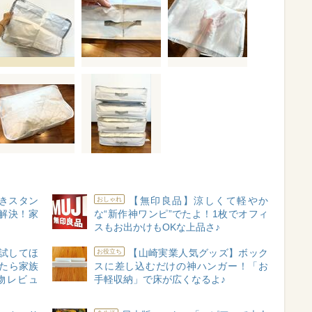
きスタン
【無印良品】涼しくて軽やか
おしゃれ
解決！家
な“新作神ワンピ”でたよ！1枚でオフィ
スもお出かけもOKな上品さ♪
試してほ
【山崎実業人気グッズ】ボック
お役立ち
たら家族
スに差し込むだけの神ハンガー！「お
物レビュ
手軽収納」で床が広くなるよ♪