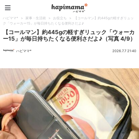
ハピママ*
ハピママ*
>
家事・生活術
>
お役立ち
>
【コールマン】約445gの軽すぎリュッ
ク「ウォーカー15」が毎日持ちたくなる便利さだよ♪
【コールマン】約445gの軽すぎリュック「ウォーカ
ー15」が毎日持ちたくなる便利さだよ♪（写真 4/9）
ハピママ*
2026.7.7 21:40