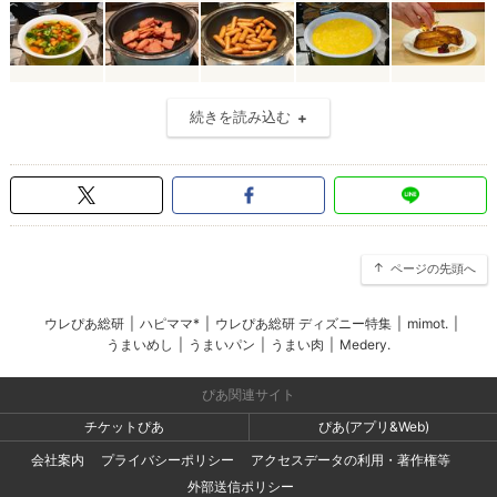
続きを読み込む
ページの先頭へ
ウレぴあ総研
|
ハピママ*
|
ウレぴあ総研 ディズニー特集
|
mimot.
|
うまいめし
|
うまいパン
|
うまい肉
|
Medery.
ぴあ関連サイト
チケットぴあ
ぴあ(アプリ&Web)
会社案内
プライバシーポリシー
アクセスデータの利用・著作権等
外部送信ポリシー