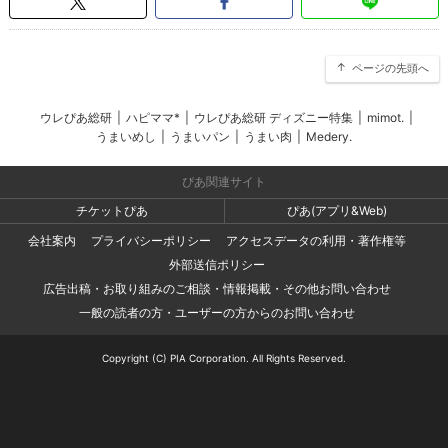
ページの先頭へ
ウレぴあ総研
|
ハピママ*
|
ウレぴあ総研 ディズニー特集
|
mimot.
|
うまいめし
|
うまいパン
|
うまい肉
|
Medery.
ぴあ関連サイト
チケットぴあ
ぴあ(アプリ&Web)
会社案内
プライバシーポリシー
アクセスデータの利用・著作権等
外部送信ポリシー
広告出稿・お取り組みのご相談・情報掲載・その他お問い合わせ
一般の読者の方・ユーザーの方からのお問い合わせ
Copyright (C) PIA Corporation. All Rights Reserved.