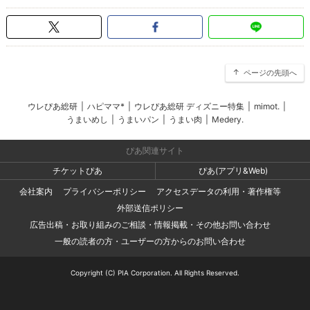
ページの先頭へ
ウレぴあ総研
|
ハピママ*
|
ウレぴあ総研 ディズニー特集
|
mimot.
|
うまいめし
|
うまいパン
|
うまい肉
|
Medery.
ぴあ関連サイト
チケットぴあ
ぴあ(アプリ&Web)
会社案内
プライバシーポリシー
アクセスデータの利用・著作権等
外部送信ポリシー
広告出稿・お取り組みのご相談・情報掲載・その他お問い合わせ
一般の読者の方・ユーザーの方からのお問い合わせ
Copyright (C) PIA Corporation. All Rights Reserved.