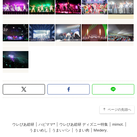
ページの先頭へ
ウレぴあ総研
|
ハピママ*
|
ウレぴあ総研 ディズニー特集
|
mimot.
|
うまいめし
|
うまいパン
|
うまい肉
|
Medery.