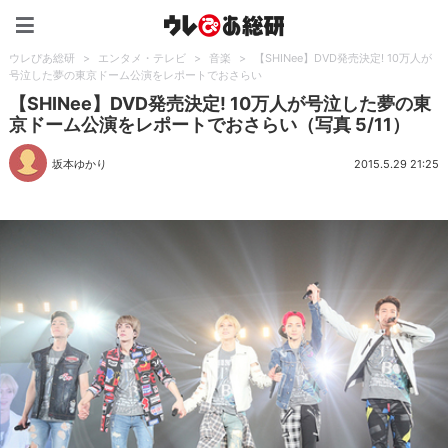
ウレぴあ総研（うれぴあ）
ウレぴあ総研
>
エンタメ・テレビ
>
音楽
>
【SHINee】DVD発売決定! 10万人が
号泣した夢の東京ドーム公演をレポートでおさらい
【SHINee】DVD発売決定! 10万人が号泣した夢の東
京ドーム公演をレポートでおさらい（写真 5/11）
坂本ゆかり
2015.5.29 21:25