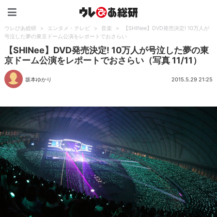
ウレぴあ総研（うれぴあ）
ウレぴあ総研
>
エンタメ・テレビ
>
音楽
>
【SHINee】DVD発売決定! 10万人が
号泣した夢の東京ドーム公演をレポートでおさらい
【SHINee】DVD発売決定! 10万人が号泣した夢の東
京ドーム公演をレポートでおさらい（写真 11/11）
坂本ゆかり
2015.5.29 21:25