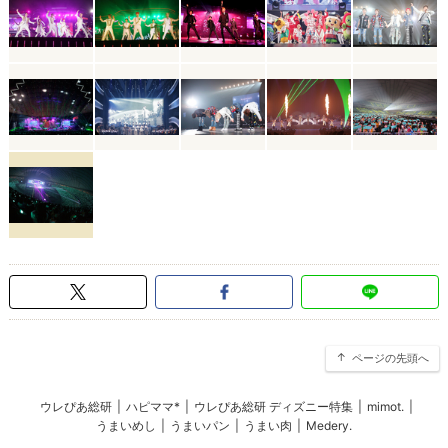
ページの先頭へ
ウレぴあ総研
|
ハピママ*
|
ウレぴあ総研 ディズニー特集
|
mimot.
|
うまいめし
|
うまいパン
|
うまい肉
|
Medery.