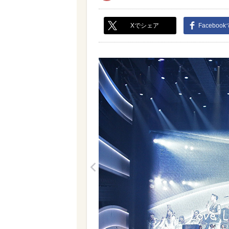
Xでシェア
Faceboo
<