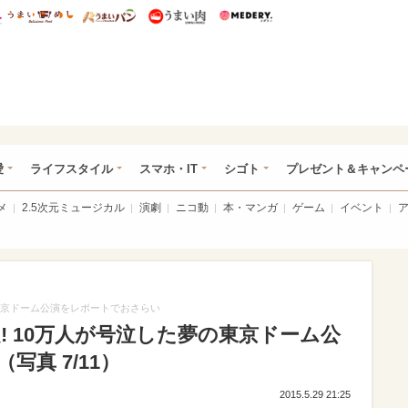
総研 ディズニー特集
mimot.
うまいめし
うまいパン
うまい肉
Medery.
ぴあ総研（うれぴあ）
愛
ライフスタイル
スマホ・IT
シゴト
プレゼント＆キャンペ
メ
2.5次元ミュージカル
演劇
ニコ動
本・マンガ
ゲーム
イベント
夢の東京ドーム公演をレポートでおさらい
決定! 10万人が号泣した夢の東京ドーム公
真 7/11）
2015.5.29 21:25