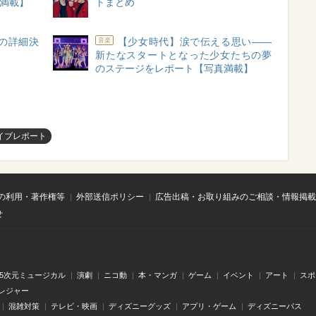
像満載】
トまとめ
ーの詳細決
【少女時代】涙で伝える思い――
音楽
新たなスタートとなった少女たちの夢
のステージをレポート【写真満載】
イブレポート
の利用・著作権等
外部送信ポリシー
広告出稿・お取り組みのご相談・情報掲載
せ
.5次元ミュージカル
演劇
ニコ動
本・マンガ
ゲーム
イベント
アート
スポ
レジャー
混雑対策
テレビ・映画
ディズニーグッズ
アプリ・ゲーム
ディズニーパス