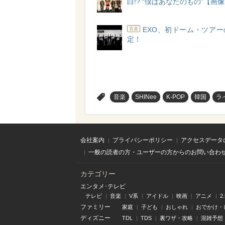
白!? “僕はあなたのもの”【画
EXO、初ドーム・ツア
音楽
定！
>
音楽
SHINee
K-POP
韓国
ラ
会社案内
プライバシーポリシー
アクセスデータ
一般の読者の方・ユーザーの方からのお問い合わ
カテゴリー
エンタメ･テレビ
テレビ
音楽
V系
アイドル
映画
アニメ
2
ファミリー
家庭
子ども
おしゃれ
おでかけ・
ディズニー
TDL
TDS
裏ワザ・攻略
混雑予想