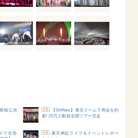
D単独公演
【SHINee】東京ドームで再会を約
音楽
束! 20万人動員全国ツアー完走
ルズで生告
東方神起ライブ＆イベントレポー
音楽