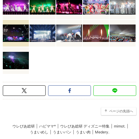
ページの先頭へ
ウレぴあ総研
|
ハピママ*
|
ウレぴあ総研 ディズニー特集
|
mimot.
|
うまいめし
|
うまいパン
|
うまい肉
|
Medery.