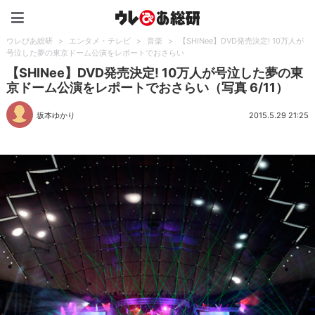
ウレぴあ総研（うれぴあ）
ウレぴあ総研
>
エンタメ・テレビ
>
音楽
>
【SHINee】DVD発売決定! 10万人が
号泣した夢の東京ドーム公演をレポートでおさらい
【SHINee】DVD発売決定! 10万人が号泣した夢の東
京ドーム公演をレポートでおさらい（写真 6/11）
坂本ゆかり
2015.5.29 21:25