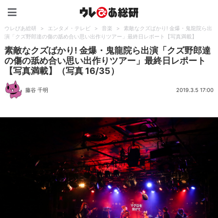
ウレぴあ総研（うれぴあ）
ウレぴあ総研
>
エンタメ・テレビ
>
音楽
>
素敵なクズばかり! 金爆・鬼龍院ら出
演「クズ野郎達の傷の舐め合い思い出作りツアー」最終日レポート【写真満載】
素敵なクズばかり! 金爆・鬼龍院ら出演「クズ野郎達
の傷の舐め合い思い出作りツアー」最終日レポート
【写真満載】（写真 16/35）
藤谷 千明
2019.3.5 17:00