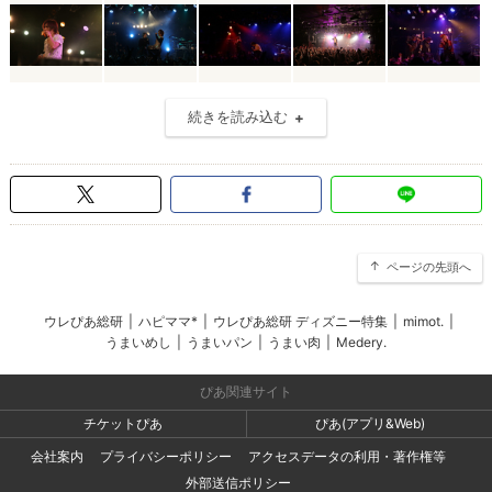
続きを読み込む
ページの先頭へ
ウレぴあ総研
|
ハピママ*
|
ウレぴあ総研 ディズニー特集
|
mimot.
|
うまいめし
|
うまいパン
|
うまい肉
|
Medery.
ぴあ関連サイト
チケットぴあ
ぴあ(アプリ&Web)
会社案内
プライバシーポリシー
アクセスデータの利用・著作権等
外部送信ポリシー