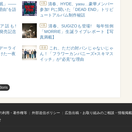
「休眠」――
清春、HYDE、yasu…豪華メンバー
V系
理由”を語
参加! Pに聞いた「DEAD END」トリビ
ー
ュートアルバム制作秘話
ア話も!
清春、SUGIZOも登場! 毎年恒例
V系
ム発売記念
「MORRIE」生誕ライブレポート【写
真満載】
スデーライ
これ、ただの対バンじゃないじゃ
音楽
つけた一夜
ん！「フラワーカンパニーズ×スキマス
イッチ」が“必見”な理由
Boris
の利用・著作権等
外部送信ポリシー
広告出稿・お取り組みのご相談・情報掲載
せ