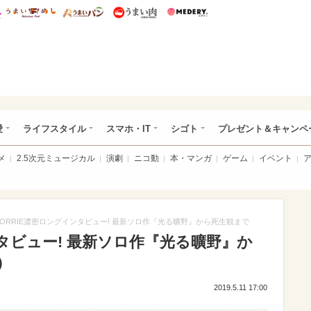
総研 ディズニー特集
mimot.
うまいめし
うまいパン
うまい肉
Medery.
ぴあ総研（うれぴあ）
愛
ライフスタイル
スマホ・IT
シゴト
プレゼント＆キャンペ
メ
2.5次元ミュージカル
演劇
ニコ動
本・マンガ
ゲーム
イベント
ORRIE濃密ロングインタビュー! 最新ソロ作『光る曠野』から死生観まで
ンタビュー! 最新ソロ作『光る曠野』か
）
2019.5.11 17:00