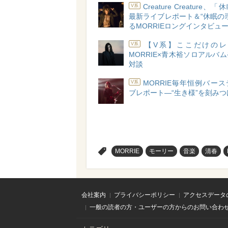
Creature Creature、
V系
最新ライブレポート＆“休眠の
るMORRIEロングインタビュ
【V系】ここだけのレ
V系
MORRIE×青木裕ソロアルバ
対談
MORRIE毎年恒例バー
V系
ブレポート―“生き様”を刻み
>
MORRIE
モーリー
音楽
清春
会社案内
プライバシーポリシー
アクセスデータ
一般の読者の方・ユーザーの方からのお問い合わ