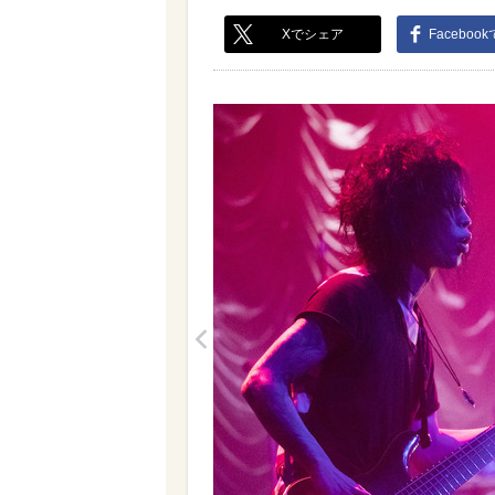
Xでシェア
Faceboo
<