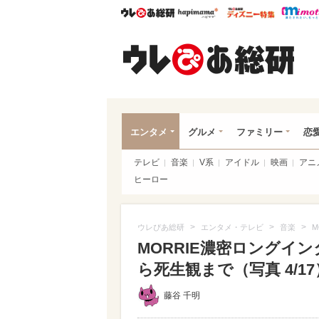
ウレぴあ総研
ハピママ*
ウレぴあ
ウレ
エンタメ
グルメ
ファミリー
恋
テレビ
音楽
V系
アイドル
映画
アニ
ヒーロー
>
>
>
ウレぴあ総研
エンタメ・テレビ
音楽
M
MORRIE濃密ロングイ
ら死生観まで（写真 4/17
藤谷 千明