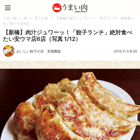
うまい肉
うまい肉
>
肉
>
安うま肉
>
【新橋】肉汁ジュワーッ！「餃子ランチ」絶対食べ
たい安ウマ店6店
【新橋】肉汁ジュワーッ！「餃子ランチ」絶対食べ
たい安ウマ店6店（写真 1/12）
おいしい餃子の店 首都圏版
2015.11.3 8:30