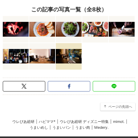
この記事の写真一覧（全8枚）
ページの先頭へ
ウレぴあ総研
|
ハピママ*
|
ウレぴあ総研 ディズニー特集
|
mimot.
|
うまいめし
|
うまいパン
|
うまい肉
|
Medery.