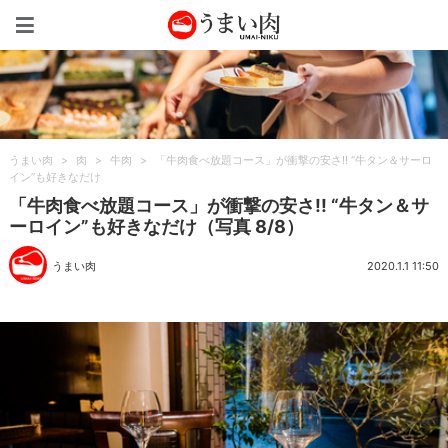
うまい肉
うまい肉
>
肉
>
牛肉
>
「牛肉食べ放題コース」が衝撃の安さ!! “牛タン＆サーロ
イン”も好きなだけ
「牛肉食べ放題コース」が衝撃の安さ!! “牛タン＆サ
ーロイン”も好きなだけ（写真 8/8）
うまい肉
2020.1.1 11:50