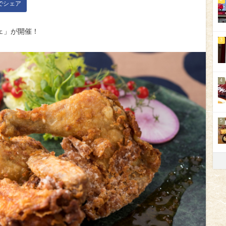
kでシェア
ェ」が開催！
3
4
5