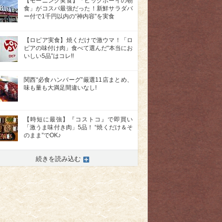
【モーニング実食】「ビッグボーイの朝
食」がコスパ最強だった！新鮮サラダバ
ー付で1千円以内の“神内容”を実食
【ロピア実食】焼くだけで激ウマ！「ロ
ピアの味付け肉」食べて選んだ“本当にお
いしい5品”はコレ!!
関西“必食ハンバーグ”厳選11店まとめ、
味も量も大満足間違いなし!
【時短に最強】『コストコ』で即買い
「激うま味付き肉」5品！ “焼くだけ＆そ
のまま”でOK♪
続きを読み込む