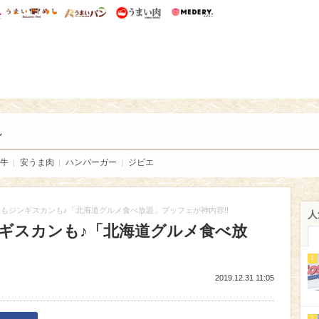
総研 ディズニー特集
mimot.
うまいめし
うまいパン
うまい肉
Medery.
い肉
し
牛
安うま肉
ハンバーガー
ジビエ
もジンギスカンも♪「北海道グルメ食べ放題」ブッフェが神内容!!
人
ギスカンも♪「北海道グルメ食べ放
1
2019.12.31 11:05
2