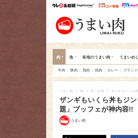
ウレぴあ総研
ハピママ*
ウレぴあ
うま
肉
魚
各地のうまい肉
うまいめ
牛肉
豚肉
鶏肉
焼肉
カレー
ブランド
>
>
>
うまい肉
肉
安うま肉
ザンギもいくら丼
ザンギもいくら丼もジン
題」ブッフェが神内容!!
うまい肉