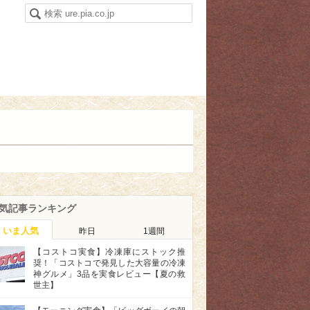
気記事ランキング
いま人気
昨日
1週間
【コストコ実食】冷凍庫にストック推
奨！「コストコで発見した大容量の冷凍
神グルメ」3品を実食レビュー【夏の救
世主】