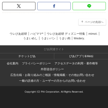
ページの先頭へ
ウレぴあ総研
|
ハピママ*
|
ウレぴあ総研 ディズニー特集
|
mimot.
|
うまいめし
|
うまいパン
|
うまい肉
|
Medery.
ぴあ関連サイト
チケットぴあ
ぴあ(アプリ&Web)
会社案内
プライバシーポリシー
アクセスデータの利用・著作権等
外部送信ポリシー
広告出稿・お取り組みのご相談・情報掲載・その他お問い合わせ
一般の読者の方・ユーザーの方からのお問い合わせ
Copyright (C) PIA Corporation. All Rights Reserved.