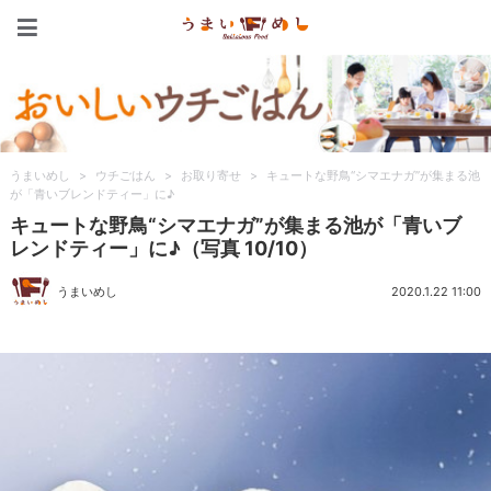
うまいめし
うまいめし
>
ウチごはん
>
お取り寄せ
>
キュートな野鳥“シマエナガ”が集まる池
が「青いブレンドティー」に♪
キュートな野鳥“シマエナガ”が集まる池が「青いブ
レンドティー」に♪（写真 10/10）
うまいめし
2020.1.22 11:00