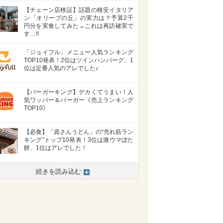
【チェーン店検証】話題の格安イタリア
ン「オリーブの丘」の実力は？予算2千
円分を実食してみた→これは再訪確実で
す…!!
「ジョイフル」メニュー人気ランキング
TOP10発表！2位はツインハンバーグ、1
位は定番人気のアレでした♪
【バーガーキング】デカくてうまい！人
気ワッパー＆バーガー《売上ランキング
TOP10》
【必食】「資さんうどん」の“売れ筋ラン
キング”トップ10発表！3位は激ウマぼた
餅、1位はアレでした！
>
続きを読み込む