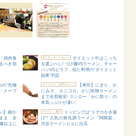
「焼肉食
ダイエット中はこっち
ダイエット・ヘルシー
るべき部
を選ぶべし! つけ麺VSラーメン、チャー
ハンVSピラフ…似た料理の“ダイエット
効果”判定
の“究極
【寿司】にぎり、か
ファミレス・大手チェーン
材・スープ
にみそ、カニコロ、かに味噌ラーメン
まで全部格安! スシロー「かに祭り」の
本気っぷりが凄い
ン】鍋か
トッピングは“ドデカかき揚
ラーメン・餃子
まま…全
げ”! 人気の無化調ラーメン「阿闍梨」
想像以上に
渋谷ラーメンビルに出店