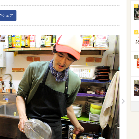
2
kでシェア
3
4
5