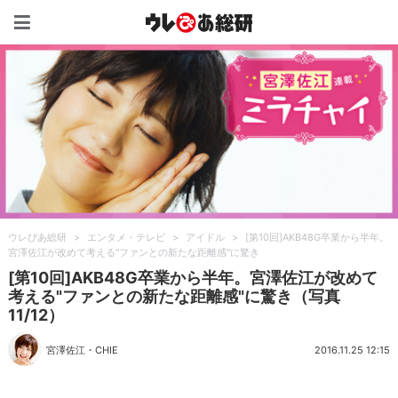
ウレぴあ総研（うれぴあ）
ウレぴあ総研
>
エンタメ・テレビ
>
アイドル
>
[第10回]AKB48G卒業から半年。
宮澤佐江が改めて考える"ファンとの新たな距離感"に驚き
[第10回]AKB48G卒業から半年。宮澤佐江が改めて
考える"ファンとの新たな距離感"に驚き（写真
11/12）
宮澤佐江
・
CHIE
2016.11.25 12:15